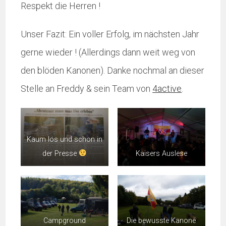
Respekt die Herren !
Unser Fazit: Ein voller Erfolg, im nächsten Jahr
gerne wieder ! (Allerdings dann weit weg von
den blöden Kanonen). Danke nochmal an dieser
Stelle an Freddy & sein Team von
4active
.
Kaum los und schon in
der Presse
Kaisers Auslese
Campground
Die bewusste Kanone