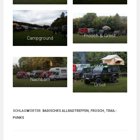
Frosch & Groot
Campground
Nachbarn
Groot
SCHLAGWÖRTER
:
BADISCHES ALLRADTREFFEN
,
FROSCH
,
TRAIL-
PUNKS