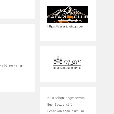
https://safariclub.gr/de/
sten November
n.k.s Schankangenservice,
Euer Spezialist für
Schankanlagen in um um