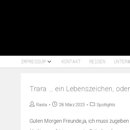
IMPRESSUM
KONTAKT
REISEN
UNTER
Trara … ein Lebenszeichen, oder 
Rasta
28. März 2023
Spotlights
Guten Morgen Freunde,ja, ich muss zugeben d