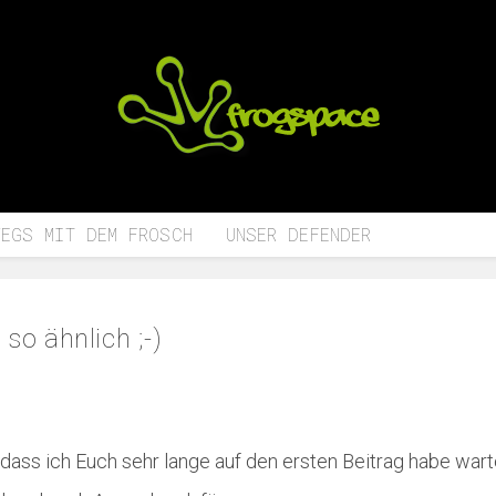
WEGS MIT DEM FROSCH
UNSER DEFENDER
so ähnlich ;-)
ass ich Euch sehr lange auf den ersten Beitrag habe wart